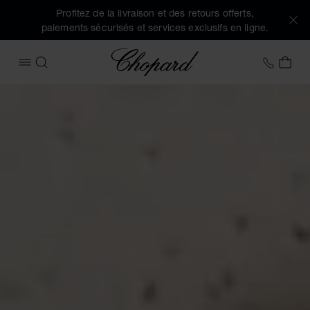
Profitez de la livraison et des retours offerts,
paiements sécurisés et services exclusifs en ligne.
Chopard
+33 1
MON
OUVRIR LE MENU
RECHERCHER