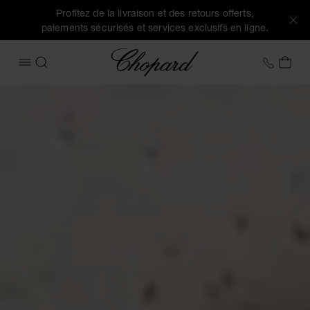
Profitez de la livraison et des retours offerts,
paiements sécurisés et services exclusifs en ligne.
Chopard
+33 1
MON
OUVRIR LE MENU
RECHERCHER