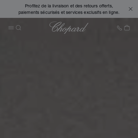
Profitez de la livraison et des retours offerts,
paiements sécurisés et services exclusifs en ligne.
Chopard
+41 2
MON
OUVRIR LE MENU
RECHERCHER