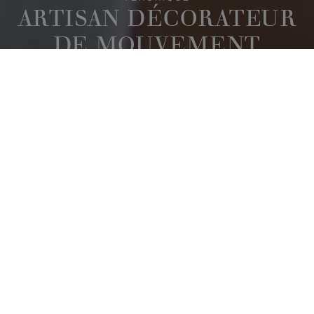
ARTISAN DÉCORATEUR
DE MOUVEMENT
L’ATELIER DE
DÉCORATION
L'atelier de décoration de Chopard Manufacture à
Fleurier est un lieu particulier : les murs sont ponctués
de grandes baies vitrées qui offrent une vue
panoramique sur la nature généreuse alentour.
Véronique, l'Artisan décorateur de mouvement,
apprécie cette beauté qui lui inspire des œuvres très
séduisantes. C'est ici qu'elle réalise la décoration des
mouvements : côtes de Genève, anglage, perlage,