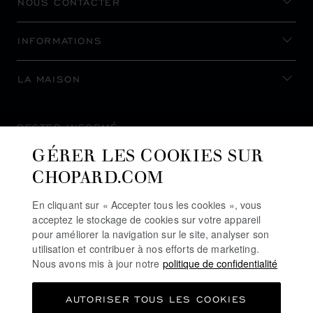
NOUS CONTACTER
INFORMATIONS
LA MAISON
RESTER INFORMÉ
GÉRER LES COOKIES SUR
CHOPARD.COM
En cliquant sur « Accepter tous les cookies », vous
S’INSCRIRE À LA NEWSLETTER
acceptez le stockage de cookies sur votre appareil
pour améliorer la navigation sur le site, analyser son
utilisation et contribuer à nos efforts de marketing.
Nous avons mis à jour notre
politique de confidentialité
POLITIQUE DE CONFIDENTIALITÉ
AUTORISER TOUS LES COOKIES
POLITIQUE DES COOKIES