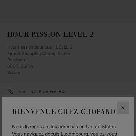
HOUR PASSION LEVEL 2
Hour Passion Boutique - LEVEL 2
Airport Shopping Center, Kloten
Postfach
8060, Zürich
Suisse
+41 43 816 66 50
HOURPASSION.ZURICH@SWATCHGROUP.COM
BIENVENUE CHEZ CHOPARD
FERM
ITINÉRAIRE
CATÉGORIES
Nous livrons vers les adresses en United States.
Vous naviguez depuis Luxembourg, voulez-vous