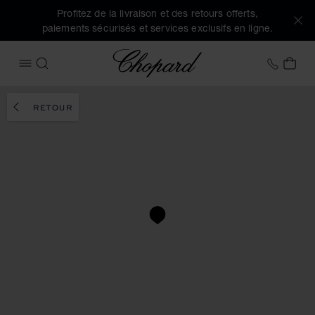
Profitez de la livraison et des retours offerts,
paiements sécurisés et services exclusifs en ligne.
Chopard
+41 2
MON
OUVRIR LE MENU
RECHERCHER
RETOUR