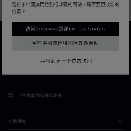
錶
览位于中國澳門特別行政區的网站，是否要更改您的
位置？
珠寶
访问CHOPARD萧邦UNITED STATES
免运费
安全支付
留在中國澳門特別行政區网站
退货和换货
转到另一个位置访问
主页
查找精品店
所有店铺
欧洲
瑞士
ZÜRICH
HOUR PASSION LEVEL 2
中國澳門特別行政區
本地化（更改国家/地区）
更改国家/地区
联系我们