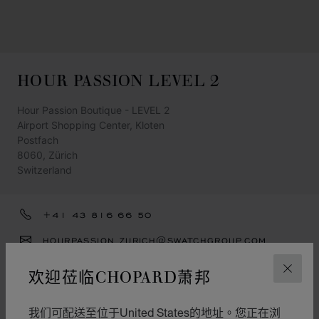
HOUR PASSION LEVEL 2
Hour Passion Boutique - LEVEL 2
Airport Shopping Center, Kloten
Postfach
8060, Zürich
Switzerland
+41 43 816 66 50
HOURPASSION.ZURICH@SWATCHGROUP.COM
获取路线
欢迎莅临CHOPARD萧邦
关闭
類別
我们可配送至位于United States的地址。您正在浏