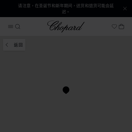
请注意，在圣诞节和新年期间，送货和退货可能会延
迟。
Chopard
打开菜单
搜索
我的
My Wish
返回