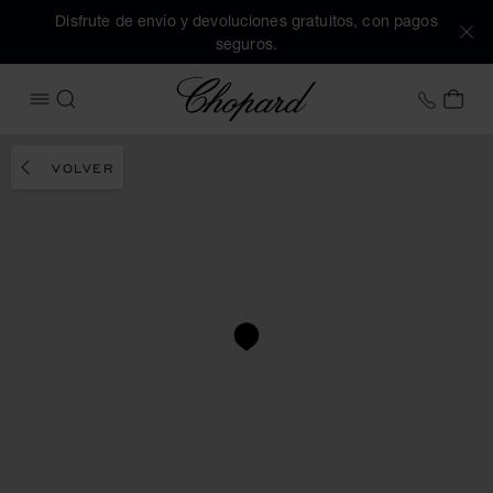
Disfrute de envío y devoluciones gratuitos, con pagos
seguros.
Chopard
+34 9
MI 
ABRIR MENÚ
BUSCAR
VOLVER