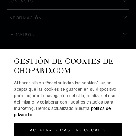
CONTACTO
INFORMACIÓN
LA MAISON
MANTENERSE AL DÍA
GESTIÓN DE COOKIES DE
CHOPARD.COM
Al hacer clic en “Aceptar todas las cookies”, usted
acepta que las cookies se guarden en su dispositivo
SUSCRIBIRSE AL BOLETÍN
para mejorar la navegación del sitio, analizar el uso
del mismo, y colaborar con nuestros estudios para
marketing. Hemos actualizado nuestra
política de
privacidad
POLÍTICA DE PRIVACIDAD
ACEPTAR TODAS LAS COOKIES
POLÍTICA DE COOKIES