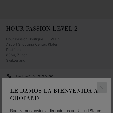
HOUR PASSION LEVEL 2
Hour Passion Boutique - LEVEL 2
Airport Shopping Center, Kloten
Postfach
8060, Zürich
Switzerland
+41 43 816 66 50
HOURPASSION.ZURICH@SWATCHGROUP.COM
LE DAMOS LA BIENVENIDA A
CERR
CÓMO LLEGAR
CHOPARD
CATEGORÍAS
Realizamos envíos a direcciones de United States.