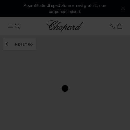
Approfittate di spedizione e resi gratuiti, con
pagamenti sicuri.
Chopard
+41 2
IL 
APRIRE IL MENU
CERCA
INDIETRO