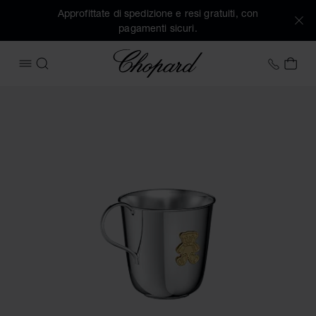
Approfittate di spedizione e resi gratuiti, con
pagamenti sicuri.
Chopard
+41 2
IL 
APRIRE IL MENU
CERCA
Immagini del prodotto TAZZA PER BAMBINI HAPPY BEAR (attiv