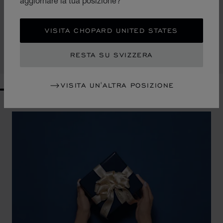
aggiornare la tua posizione?
VAI ALLA SLIDE 1
VAI ALLA SLIDE 2
VAI ALLA SLIDE 3
MICRO TOTE BAG DIAMOND
VISITA CHOPARD UNITED STATES
PELLE DI VITELLO GREIGE MARTELLATA
CHF 1,460
RESTA SU SVIZZERA
ACQUISTA
VISITA UN'ALTRA POSIZIONE
GO TO SLIDE 1
GO TO SLIDE 2
GO TO SLIDE 3
GO TO SLIDE 4
GO TO SLIDE 5
GO TO SLIDE 6
GO TO SLIDE 7
GO TO SLIDE 8
GO TO SLIDE 9
GO TO SLIDE 10