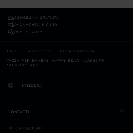
CONSEGNA GRATUITA
PAGAMENTO SICURO
RESI E CAMBI
HOME
ACCESSORI
REGALI NASCITA
TAZZA PER BAMBINI HAPPY BEAR - ARGENTO
STERLING 925
SVIZZERA
LOCALIZZAZIONE (CAMBIA PAESE)
CAMBIA PAESE
CONTATTI
INFORMAZIONI