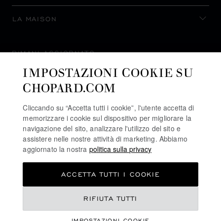
LA MAISON
RIMANI AGGIORNATO
IMPOSTAZIONI COOKIE SU
CHOPARD.COM
Cliccando su “Accetta tutti i cookie”, l'utente accetta di
ISCRIVITI ALLA NEWSLETTER
memorizzare i cookie sul dispositivo per migliorare la
navigazione del sito, analizzare l'utilizzo del sito e
assistere nelle nostre attività di marketing. Abbiamo
aggiornato la nostra
politica sulla privacy
POLITICA SULLA PRIVACY
ACCETTA TUTTI I COOKIE
POLITICA SUI COOKIE
TERMINI D'USO SEL SITO WEB
RIFIUTA TUTTI
CONDIZIONI DI VENDITA
IMPOSTAZIONI COOKIE