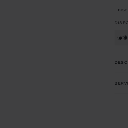
DISP
DISP
DESC
SERV