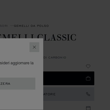
SORI
GEMELLI DA POLSO
EMELLI CLASSIC
ACING
CHIUDI
O INOSSIDABILE - FIBRA DI CARBONIO
sideri aggiornare la
 395
IUNGI AL CARRELLO
ZZERA
TATTARE UN AMBASCIATORE
UNTAMENTO IN BOUTIQUE