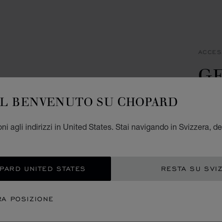
ACCES
G
R
IL BENVENUTO SU CHOPARD
ACCIAI
ni agli indirizzi in United States. Stai navigando in Svizzera, de
CHF
AGG
OPARD UNITED STATES
RESTA SU SVI
CON
RA POSIZIONE
APP