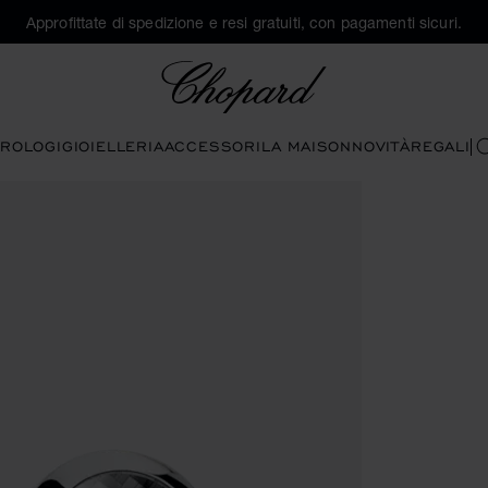
Approfittate di spedizione e resi gratuiti, con pagamenti sicuri.
Chopard
ROLOGI
GIOIELLERIA
ACCESSORI
LA MAISON
NOVITÀ
REGALI
C
anti per aprire la galleria)