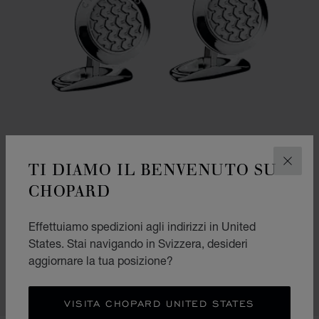
TI DIAMO IL BENVENUTO SU
CHIUD
CHOPARD
VAI ALLA SLIDE 1
VAI ALLA SLIDE 2
Effettuiamo spedizioni agli indirizzi in United
GEMELLI CLASSIC RACING
States. Stai navigando in Svizzera, desideri
METALLO ARGENTATO
aggiornare la tua posizione?
CHF 570
ACQUISTA
VISITA CHOPARD UNITED STATES