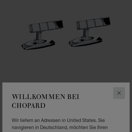
WILLKOMMEN BEI
SCHLI
CHOPARD
ZUR FOLIE GEHEN 1
ZUR FOLIE GEHEN 2
MANSCHETTENKNÖPFE ICE CUBE PURE
Wir liefern an Adressen in United States. Sie
EDELSTAHL
navigieren in Deutschland, möchten Sie Ihren
€ 403