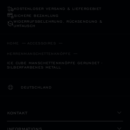
KOSTENLOSER VERSAND & LIEFERGEBIET
SICHERE BEZAHLUNG
WIDERRUFS­BELEHRUNG, RÜCKSENDUNG &
UMTAUSCH
HOME
ACCESSOIRES
HERRENMANSCHETTENKNÖPFE
ICE CUBE MANSCHETTENKNÖPFE GERUNDET -
SILBERFARBENES METALL
DEUTSCHLAND
LOKALISIERUNG (LAND ÄNDERN)
LAND ÄNDERN
KONTAKT
INFORMATIONS