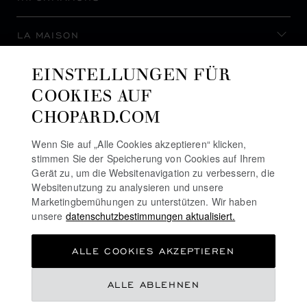
LA MAISON
EINSTELLUNGEN FÜR
AUF DEM LAUFENDEN BLEIBEN
COOKIES AUF
CHOPARD.COM
Wenn Sie auf „Alle Cookies akzeptieren“ klicken,
stimmen Sie der Speicherung von Cookies auf Ihrem
NEWSLETTER ABONNIEREN
Gerät zu, um die Websitenavigation zu verbessern, die
Websitenutzung zu analysieren und unsere
Marketingbemühungen zu unterstützen. Wir haben
unsere
datenschutzbestimmungen aktualisiert.
DATENSCHUTZRICHTLINIE
ALLE COOKIES AKZEPTIEREN
COOKIE-RICHTLINIE
NUTZUNGSBEDINGUNGEN FÜR DIE WEBSITE
€ 560
ALLE ABLEHNEN
ALLGEMEINE GESCHÄFTSBEDINGUNGEN