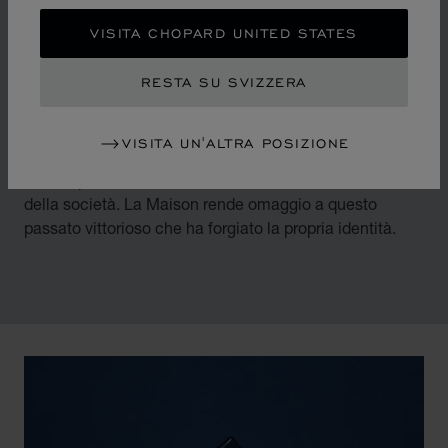
DIAMANTI IN
VISITA CHOPARD UNITED STATES
MOVIMENTO
RESTA SU SVIZZERA
Rovesciando i codici dell’orologeria e della gioielleria di
lusso a metà degli anni 1970, Chopard accompagna la
VISITA UN'ALTRA POSIZIONE
metamorfosi di un’epoca caratterizzata da un vento di
emancipazione delle donne e dalla liberalizzazione
della società. La Maison rende omaggio a questo
passato vittorioso che ha forgiato la propria identità.
00:12
02:11