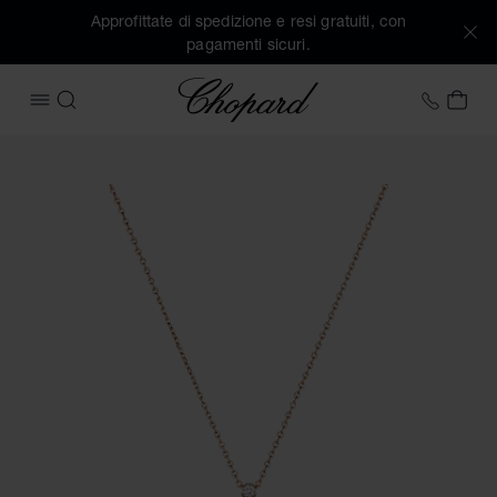
Approfittate di spedizione e resi gratuiti, con
pagamenti sicuri.
Chopard
+41 2
IL 
APRIRE IL MENU
CERCA
Immagini del prodotto Happy Diamonds Icons (attivare i puls