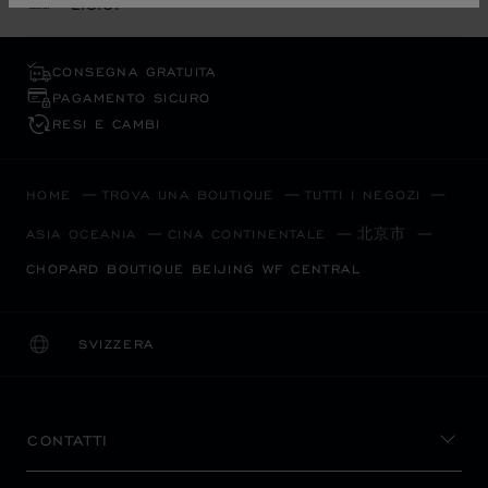
L.U.C.
CONSEGNA GRATUITA
PAGAMENTO SICURO
RESI E CAMBI
HOME
TROVA UNA BOUTIQUE
TUTTI I NEGOZI
北京市
ASIA OCEANIA
CINA CONTINENTALE
CHOPARD BOUTIQUE BEIJING WF CENTRAL
SVIZZERA
LOCALIZZAZIONE (CAMBIA PAESE)
CAMBIA PAESE
CONTATTI