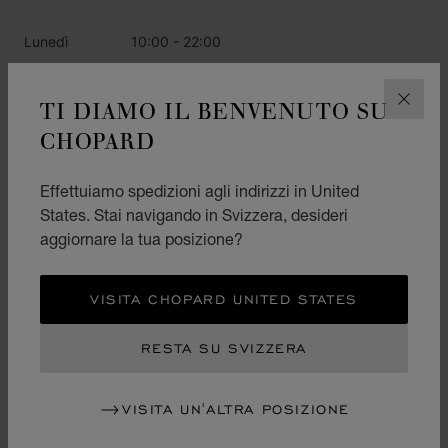
Lunedì
10:00 - 22:00
Martedì
10:00 - 22:00
TI DIAMO IL BENVENUTO SU
CHIUD
Mercoledì
10:00 - 22:00
CHOPARD
Giovedì
10:00 - 22:00
Venerdì
Effettuiamo spedizioni agli indirizzi in United
10:00 - 22:00
States. Stai navigando in Svizzera, desideri
Sabato
10:00 - 22:00
aggiornare la tua posizione?
Domenica
10:00 - 22:00
VISITA CHOPARD UNITED STATES
CATEGORIE
RESTA SU SVIZZERA
Orologio
Gioielleria
VISITA UN'ALTRA POSIZIONE