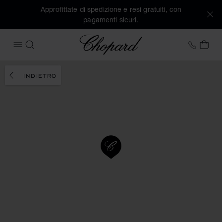
Approfittate di spedizione e resi gratuiti, con
pagamenti sicuri.
Chopard
+41 2
IL 
APRIRE IL MENU
CERCA
INDIETRO