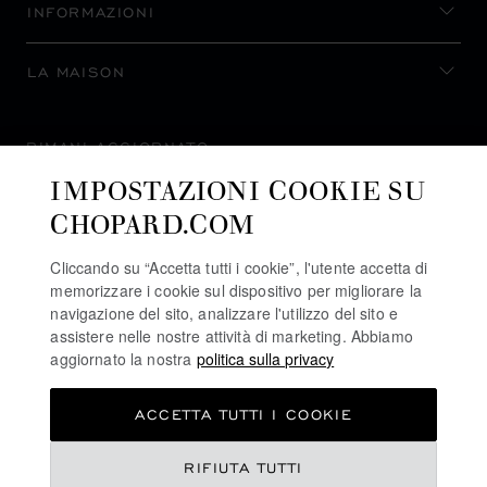
INFORMAZIONI
LA MAISON
RIMANI AGGIORNATO
IMPOSTAZIONI COOKIE SU
CHOPARD.COM
Cliccando su “Accetta tutti i cookie”, l'utente accetta di
ISCRIVITI ALLA NEWSLETTER
memorizzare i cookie sul dispositivo per migliorare la
navigazione del sito, analizzare l'utilizzo del sito e
assistere nelle nostre attività di marketing. Abbiamo
aggiornato la nostra
politica sulla privacy
POLITICA SULLA PRIVACY
ACCETTA TUTTI I COOKIE
POLITICA SUI COOKIE
TERMINI D'USO SEL SITO WEB
RIFIUTA TUTTI
CONDIZIONI DI VENDITA