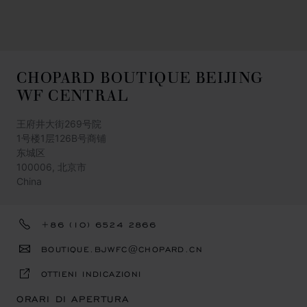
CHOPARD BOUTIQUE BEIJING
WF CENTRAL
王府井大街269号院
1号楼1层126B号商铺
东城区
100006, 北京市
China
+86 (10) 6524 2866
BOUTIQUE.BJWFC@CHOPARD.CN
OTTIENI INDICAZIONI
ORARI DI APERTURA