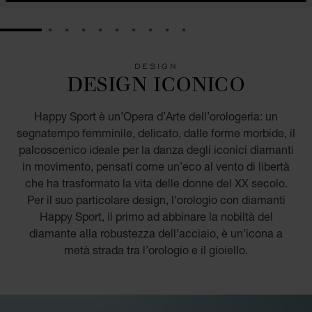
GO TO SLIDE 1
GO TO SLIDE 2
GO TO SLIDE 3
GO TO SLIDE 4
GO TO SLIDE 5
GO TO SLIDE 6
GO TO SLIDE 7
GO TO SLIDE 8
GO TO SLIDE 9
GO TO SLIDE 10
DESIGN
DESIGN ICONICO
Happy Sport è un’Opera d’Arte dell’orologeria: un
segnatempo femminile, delicato, dalle forme morbide, il
palcoscenico ideale per la danza degli iconici diamanti
in movimento, pensati come un’eco al vento di libertà
che ha trasformato la vita delle donne del XX secolo.
Per il suo particolare design, l’orologio con diamanti
Happy Sport, il primo ad abbinare la nobiltà del
diamante alla robustezza dell’acciaio, è un’icona a
metà strada tra l’orologio e il gioiello.