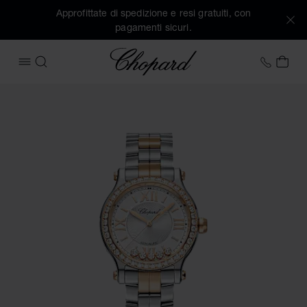
Approfittate di spedizione e resi gratuiti, con
pagamenti sicuri.
Chopard
+41 2
IL 
APRIRE IL MENU
CERCA
Immagini del prodotto Happy Sport (attivare i pulsanti per a