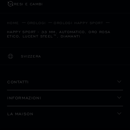
RESI E CAMBI
HOME
OROLOGI
OROLOGI HAPPY SPORT
HAPPY SPORT - 33 MM, AUTOMATICO, ORO ROSA
ETICO, LUCENT STEEL™, DIAMANTI
SVIZZERA
LOCALIZZAZIONE (CAMBIA PAESE)
CAMBIA PAESE
CONTATTI
INFORMAZIONI
LA MAISON