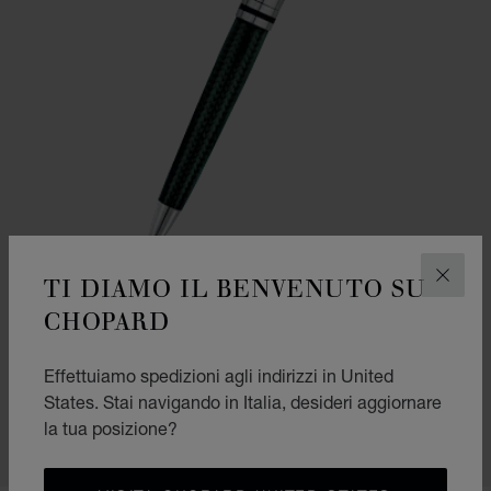
TI DIAMO IL BENVENUTO SU
CHIUD
CHOPARD
PENNA A SFERA BRESCIA
Effettuiamo spedizioni agli indirizzi in United
FIBRA DI CARBONIO VERDE - PLACCATA PALLADIO
States. Stai navigando in Italia, desideri aggiornare
€ 610
la tua posizione?
ACQUISTA