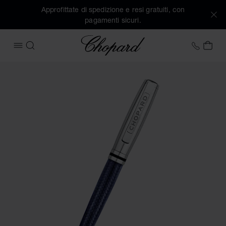
Approfittate di spedizione e resi gratuiti, con
pagamenti sicuri.
Chopard
+39 0
IL 
APRIRE IL MENU
CERCA
Immagini del prodotto Penna a sfera Brescia (attivare i pulsa