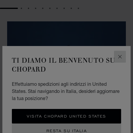
GO TO SLIDE 1
GO TO SLIDE 2
GO TO SLIDE 3
GO TO SLIDE 4
GO TO SLIDE 5
GO TO SLIDE 6
GO TO SLIDE 7
GO TO SLIDE 8
GO TO SLIDE 9
GO TO SLIDE 10
TI DIAMO IL BENVENUTO SU
CHIUD
CHOPARD
Effettuiamo spedizioni agli indirizzi in United
States. Stai navigando in Italia, desideri aggiornare
la tua posizione?
VISITA CHOPARD UNITED STATES
L'ARTE DEL DONO
RESTA SU ITALIA