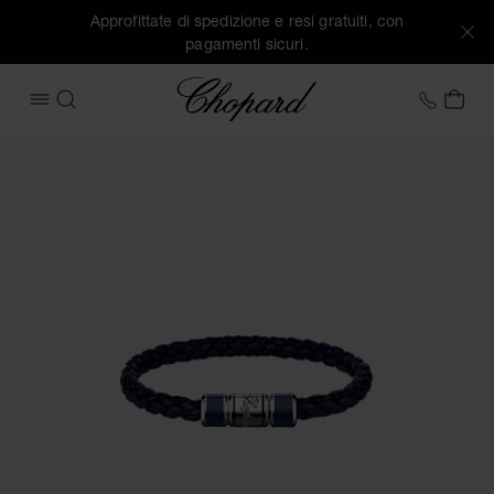
Approfittate di spedizione e resi gratuiti, con
pagamenti sicuri.
Chopard
+39 0
IL 
APRIRE IL MENU
CERCA
Immagini del prodotto Bracciale Signature (attivare i pulsant