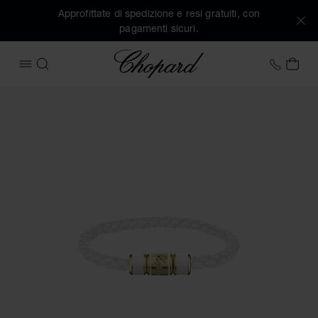
Approfittate di spedizione e resi gratuiti, con
pagamenti sicuri.
Chopard
+39 0
IL 
APRIRE IL MENU
CERCA
Immagini del prodotto Bracciale Signature (attivare i pulsant