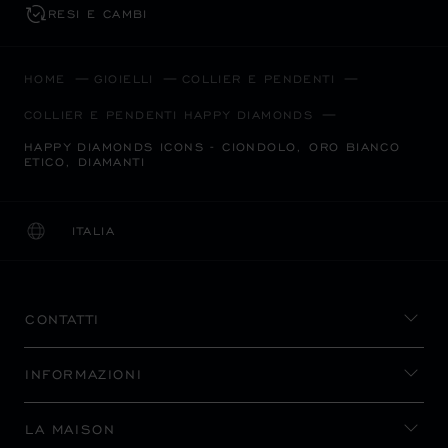
RESI E CAMBI
HOME
GIOIELLI
COLLIER E PENDENTI
COLLIER E PENDENTI HAPPY DIAMONDS
HAPPY DIAMONDS ICONS - CIONDOLO, ORO BIANCO
ETICO, DIAMANTI
ITALIA
LOCALIZZAZIONE (CAMBIA PAESE)
CAMBIA PAESE
CONTATTI
INFORMAZIONI
LA MAISON