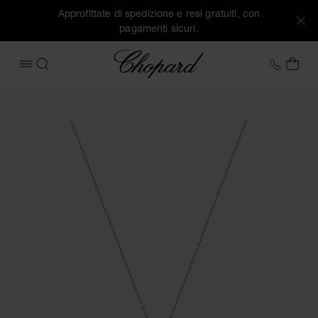
Approfittate di spedizione e resi gratuiti, con
pagamenti sicuri.
Chopard
+39 0
IL 
APRIRE IL MENU
CERCA
Immagini del prodotto Happy Diamonds Icons (attivare i puls