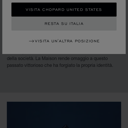
DIAMANTI IN
VISITA CHOPARD UNITED STATES
MOVIMENTO
RESTA SU ITALIA
Rovesciando i codici dell’orologeria e della gioielleria di
lusso a metà degli anni 1970, Chopard accompagna la
VISITA UN'ALTRA POSIZIONE
metamorfosi di un’epoca caratterizzata da un vento di
emancipazione delle donne e dalla liberalizzazione
della società. La Maison rende omaggio a questo
passato vittorioso che ha forgiato la propria identità.
00:02
02:11