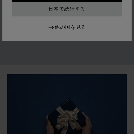
1970年代半ば、ウォッチメイキングとラグジュアリー
日本で続行する
ジュエリーの従来の規範を覆すことで、ショパールは女
性の権利拡大と社会の自由化が著しい時代の変化に寄り
他の国を見る
添いました。メゾンはそのアイデンティティを築き上げ
た輝かしい過去に敬意を表します。
00:02
02:11