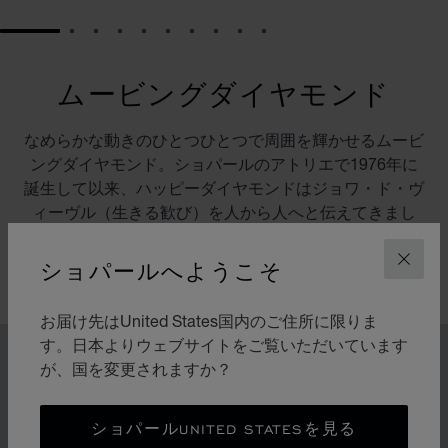
GO TO SLIDE 1
GO TO SLIDE 2
GO TO SLIDE 3
GO TO SLIDE 4
GO TO SLIDE 5
GO TO SLIDE 6
GO TO SLIDE 7
GO TO SLIDE 8
GO TO SLIDE 9
GO TO SLIDE 10
ムービングダイヤモンド
なめらかな動きのひとつひとつで周囲を輝かせるムービ
ングダイヤモンド。ショパールのアトリエで1976年に
誕生して以来、ハッピーダイヤモンドはジョワ・ド・ヴ
ィーヴル（生きる歓び）を人から人へと伝えてきまし
た。その動きはまるで遊び心に溢れる爽快なダンス。自
由と光が人々を素敵な笑顔に誘います。
ショパールへようこそ
閉じ
お届け先はUnited States国内のご住所に限りま
す。日本よりウェブサイトをご覧いただいています
アイデンティティ
が、国を変更されますか？
ムービングダイヤモンドのレ
ガシー
ショパールUNITED STATESを見る