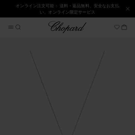
オンライン注文可能： 送料・返品無料、安全なお支払
い、オンライン限定サービス
Chopard
メニューを開く
検索する
マイ
My Wish
商品 ハッピーダイヤモンド アイコン の画像（ボタンを有効