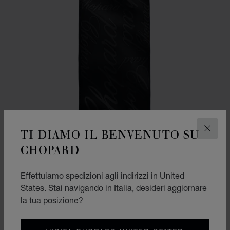
TI DIAMO IL BENVENUTO SU
CHIUD
CHOPARD
Effettuiamo spedizioni agli indirizzi in United
VAI ALLA SLIDE 1
VAI ALLA SLIDE 2
States. Stai navigando in Italia, desideri aggiornare
STOLA CHOPARD LOGOMANIA
la tua posizione?
NERO - 70 X 180 CM
€ 600