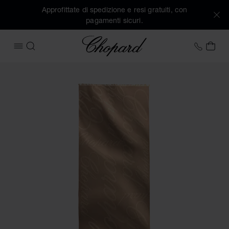
Approfittate di spedizione e resi gratuiti, con
pagamenti sicuri.
Chopard
+39 0
IL 
APRIRE IL MENU
CERCA
Immagini del prodotto Stola Chopard Logomania (attivare i p