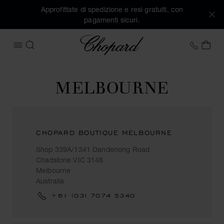
Approfittate di spedizione e resi gratuiti, con
pagamenti sicuri.
Chopard
+39 0
IL 
APRIRE IL MENU
CERCA
MELBOURNE
CHOPARD BOUTIQUE MELBOURNE
Shop 339A/1341 Dandenong Road
Chadstone VIC 3148
Melbourne
Australia
+61 (03) 7074 5340