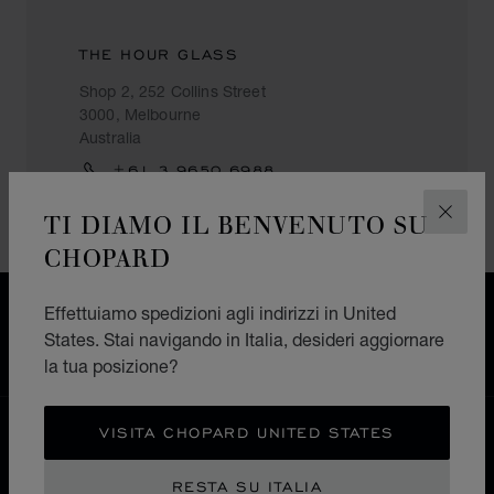
THE HOUR GLASS
Shop 2, 252 Collins Street
3000, Melbourne
Australia
+61 3 9650 6988
TI DIAMO IL BENVENUTO SU
CHIUD
CHOPARD
CONSEGNA GRATUITA
Effettuiamo spedizioni agli indirizzi in United
PAGAMENTO SICURO
States. Stai navigando in Italia, desideri aggiornare
RESI E CAMBI
la tua posizione?
VISITA CHOPARD UNITED STATES
HOME
TROVA UNA BOUTIQUE
TUTTI I NEGOZI
ASIA OCEANIA
AUSTRALIA
MELBOURNE
RESTA SU ITALIA