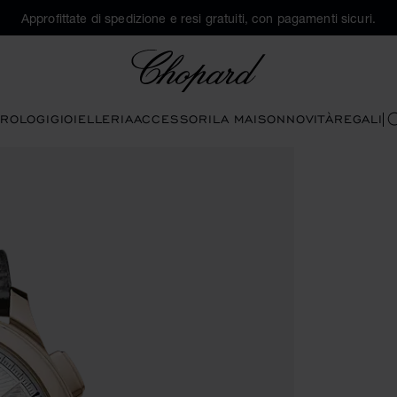
Approfittate di spedizione e resi gratuiti, con pagamenti sicuri.
Chopard
ROLOGI
GIOIELLERIA
ACCESSORI
LA MAISON
NOVITÀ
REGALI
C
santi per aprire la galleria)