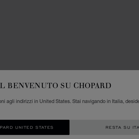
OROLO
IL BENVENUTO SU CHOPARD
EDIZI
L.
i agli indirizzi in United States. Stai navigando in Italia, desid
C
45 MM
OPARD UNITED STATES
RESTA SU IT
FAIRM