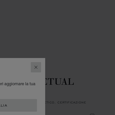
GI
OROLOGI L.U.C
CHIUDI
ONE LIMITATA
U.C PERPETUAL
eri aggiornare la tua
HRONO
, MANUALE, ORO ROSA ETICO, CERTIFICAZIONE
ALIA
INED