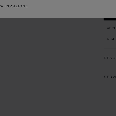
RA POSIZIONE
CON
APP
DISP
DESC
SERV