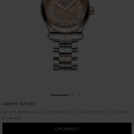
VAI ALLA SLIDE 1
VAI ALLA SLIDE 2
VAI ALLA SLIDE 3
HAPPY SPORT
36 MM, AUTOMATICO, ORO ROSA ETICO, LUCENT STEEL™, DIAMANTI
€ 19,000
CHIAMACI