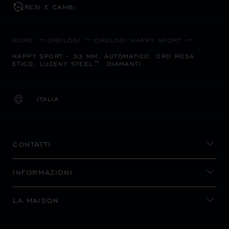
RESI E CAMBI
HOME
OROLOGI
OROLOGI HAPPY SPORT
HAPPY SPORT - 33 MM, AUTOMATICO, ORO ROSA
ETICO, LUCENT STEEL™, DIAMANTI
ITALIA
LOCALIZZAZIONE (CAMBIA PAESE)
CAMBIA PAESE
CONTATTI
INFORMAZIONI
LA MAISON