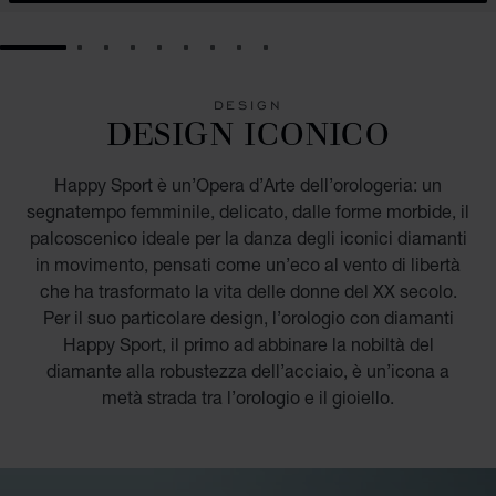
GO TO SLIDE 1
GO TO SLIDE 2
GO TO SLIDE 3
GO TO SLIDE 4
GO TO SLIDE 5
GO TO SLIDE 6
GO TO SLIDE 7
GO TO SLIDE 8
GO TO SLIDE 9
DESIGN
DESIGN ICONICO
Happy Sport è un’Opera d’Arte dell’orologeria: un
segnatempo femminile, delicato, dalle forme morbide, il
palcoscenico ideale per la danza degli iconici diamanti
in movimento, pensati come un’eco al vento di libertà
che ha trasformato la vita delle donne del XX secolo.
Per il suo particolare design, l’orologio con diamanti
Happy Sport, il primo ad abbinare la nobiltà del
diamante alla robustezza dell’acciaio, è un’icona a
metà strada tra l’orologio e il gioiello.