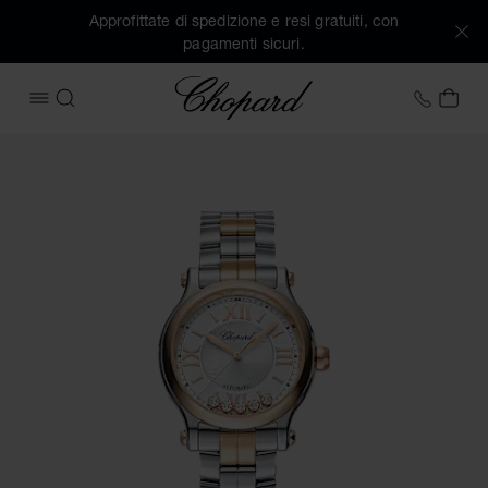
Approfittate di spedizione e resi gratuiti, con
pagamenti sicuri.
Chopard
+39 0
IL 
APRIRE IL MENU
CERCA
Immagini del prodotto Happy Sport (attivare i pulsanti per a