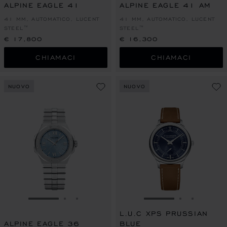
ALPINE EAGLE 41
ALPINE EAGLE 41 AM
41 MM, AUTOMATICO, LUCENT
41 MM, AUTOMATICO, LUCENT
STEEL™
STEEL™
€ 17,800
€ 16,300
CHIAMACI
CHIAMACI
NUOVO
NUOVO
VAI ALLA SLIDE 1
VAI ALLA SLIDE 2
VAI ALLA SLIDE 3
VAI ALLA SLIDE 1
VAI ALLA S
VAI ALL
L.U.C XPS PRUSSIAN
ALPINE EAGLE 36
BLUE