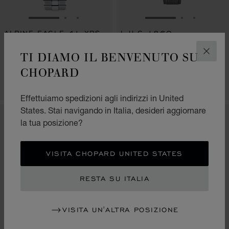
VAI ALLA SLIDE 1
VAI ALLA SLIDE 2
VAI ALLA SLIDE 3
VAI ALLA SLIDE 1
VAI ALLA S
VAI ALL
ALPINE EAGLE 41 XPS
L.U.C 1860
41 MM, AUTOMATICO, LUCENT
36,5 MM, AUTOMATICO, LUCENT
TI DIAMO IL BENVENUTO SU
CHIUD
STEEL™
STEEL™
€ 29,500
€ 28,200
CHOPARD
CHIAMACI
CHIAMACI
Effettuiamo spedizioni agli indirizzi in United
States. Stai navigando in Italia, desideri aggiornare
NUOVO
NUOVO
la tua posizione?
VISITA CHOPARD UNITED STATES
RESTA SU ITALIA
VISITA UN'ALTRA POSIZIONE