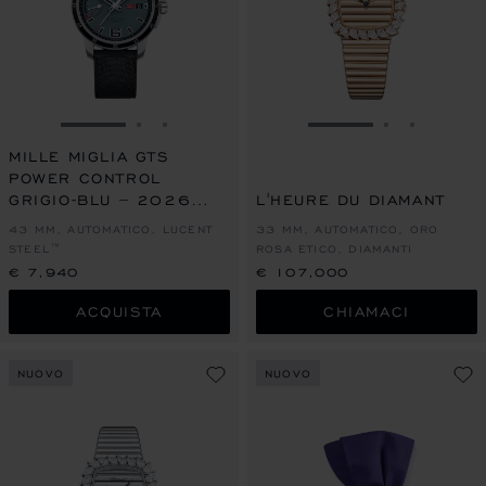
VAI ALLA SLIDE 1
VAI ALLA SLIDE 2
VAI ALLA SLIDE 3
VAI ALLA SLIDE 1
VAI ALLA S
VAI ALL
MILLE MIGLIA GTS
POWER CONTROL
GRIGIO-BLU – 2026
L'HEURE DU DIAMANT
RACING EDITION
43 MM, AUTOMATICO, LUCENT
33 MM, AUTOMATICO, ORO
STEEL™
ROSA ETICO, DIAMANTI
€ 7,940
€ 107,000
ACQUISTA
CHIAMACI
NUOVO
NUOVO