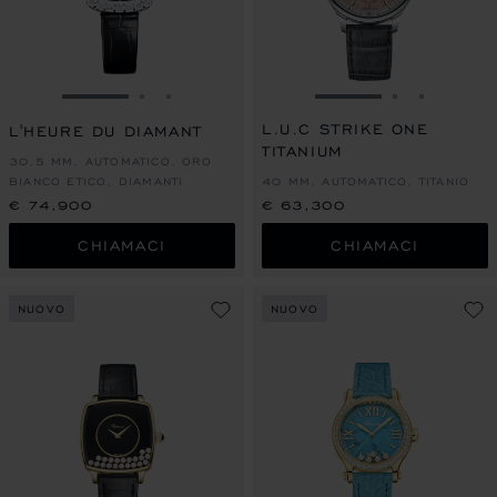
VAI ALLA SLIDE 1
VAI ALLA SLIDE 2
VAI ALLA SLIDE 3
VAI ALLA SLIDE 1
VAI ALLA S
VAI ALL
L.U.C STRIKE ONE
L'HEURE DU DIAMANT
TITANIUM
30,5 MM, AUTOMATICO, ORO
BIANCO ETICO, DIAMANTI
40 MM, AUTOMATICO, TITANIO
€ 74,900
€ 63,300
CHIAMACI
CHIAMACI
NUOVO
NUOVO