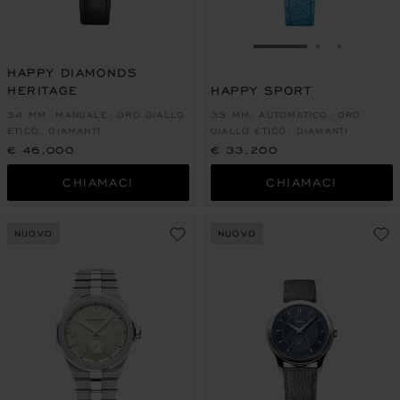
VAI ALLA SLIDE 1
VAI ALLA S
VAI ALL
HAPPY DIAMONDS
HERITAGE
HAPPY SPORT
34 MM, MANUALE, ORO GIALLO
33 MM, AUTOMATICO, ORO
ETICO, DIAMANTI
GIALLO ETICO, DIAMANTI
€ 46,000
€ 33,200
CHIAMACI
CHIAMACI
NUOVO
NUOVO