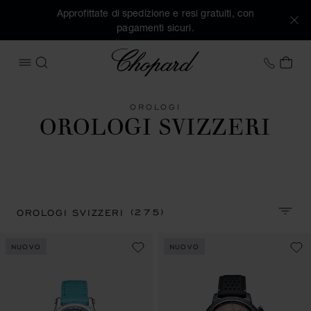
Approfittate di spedizione e resi gratuiti, con
pagamenti sicuri.
Chopard
+39 0
IL 
APRIRE IL MENU
CERCA
OROLOGI
OROLOGI SVIZZERI
(275)
OROLOGI SVIZZERI
ORDIN
NUOVO
NUOVO