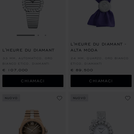
VAI ALLA SLIDE 1
VAI ALLA SLIDE 2
VAI ALLA SLIDE 3
L'HEURE DU DIAMANT -
L'HEURE DU DIAMANT
ALTA MODA
33 MM, AUTOMATICO, ORO
24 MM, QUARZO, ORO BIANCO
BIANCO ETICO, DIAMANTI
ETICO, DIAMANTI
€ 107,000
€ 89,500
CHIAMACI
CHIAMACI
NUOVO
NUOVO