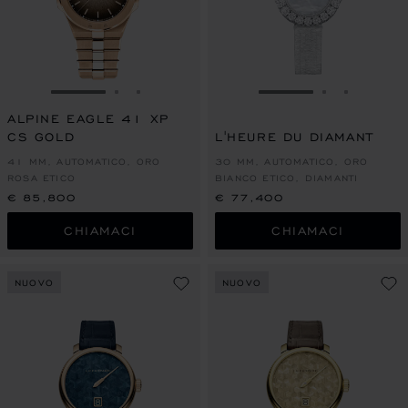
VAI ALLA SLIDE 1
VAI ALLA SLIDE 2
VAI ALLA SLIDE 3
VAI ALLA SLIDE 1
VAI ALLA S
VAI ALL
ALPINE EAGLE 41 XP
CS GOLD
L'HEURE DU DIAMANT
41 MM, AUTOMATICO, ORO
30 MM, AUTOMATICO, ORO
ROSA ETICO
BIANCO ETICO, DIAMANTI
€ 85,800
€ 77,400
CHIAMACI
CHIAMACI
NUOVO
NUOVO