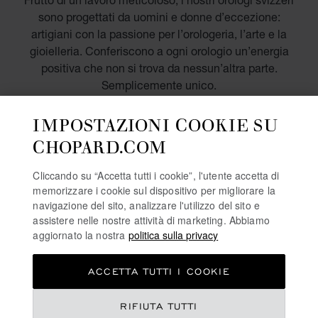
sono progettati da uomini e donne d’eccezione:
artigiani con la passione per l’orologeria, l’arte e la
gioielleria. Conferiscono a ogni orologio un’energia
positiva che non si trova da nessun’altra parte.
Semplicemente unico.
IMPOSTAZIONI COOKIE SU
SCOPRI DI PIÙ
CHOPARD.COM
Cliccando su “Accetta tutti i cookie”, l'utente accetta di
OROLOGI CON FASI LUNARI
memorizzare i cookie sul dispositivo per migliorare la
navigazione del sito, analizzare l'utilizzo del sito e
OROLOGI CON RIPETIZIONE MINUTI
assistere nelle nostre attività di marketing. Abbiamo
aggiornato la nostra
politica sulla privacy
OROLOGI CON DIAMANTI
OROLOGI CRONOGRAFI
ACCETTA TUTTI I COOKIE
RIFIUTA TUTTI
CONSEGNA GRATUITA