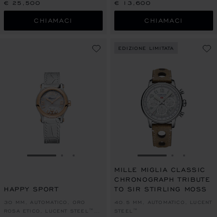
DIAMANTI
€ 25,500
€ 13,600
CHIAMACI
CHIAMACI
EDIZIONE LIMITATA
VAI ALLA SLIDE 1
VAI ALLA SLIDE 2
VAI ALLA SLIDE 3
VAI ALLA SLIDE 1
VAI ALLA S
VAI ALL
MILLE MIGLIA CLASSIC
CHRONOGRAPH TRIBUTE
HAPPY SPORT
TO SIR STIRLING MOSS
30 MM, AUTOMATICO, ORO
40.5 MM, AUTOMATICO, LUCENT
ROSA ETICO, LUCENT STEEL™,
STEEL™