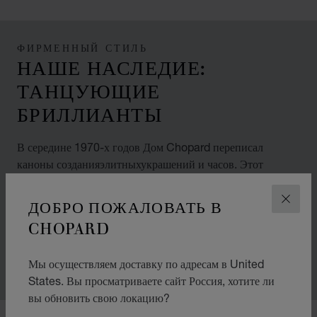
ФИРМЕННЫЙ СТИЛЬ
НАШЕ НАСЛЕДИЕ:
ТАНЦУЮЩИЕ
БРИЛЛИАНТЫ
В середине 1970-х годов Дом Chopard переписал
каноны созданияэлитныхукрашений и часов. Этот
смелый шаг совпал с началом эпохи, отмеченной
либерализацией общества и расширением прав и свобод
ДОБРО ПОЖАЛОВАТЬ В
ЗАКР
женщин. Сегодня мы отдаем должное славному
CHOPARD
наследию, которое сформировало наш стиль и характер.
Мы осуществляем доставку по адресам в United
States. Вы просматриваете сайт Россия, хотите ли
вы обновить свою локацию?
00:02
02:11