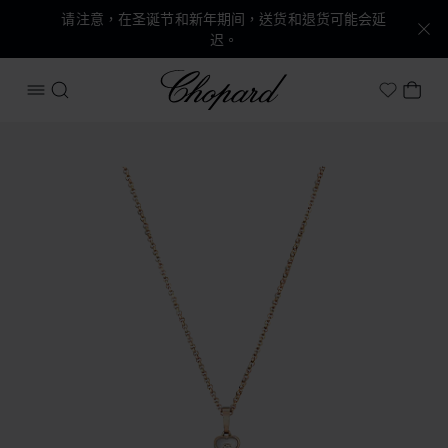
请注意，在圣诞节和新年期间，送货和退货可能会延
迟。
Chopard
打开菜单
搜索
我的
My Wish
产品 Happy Hearts 的图片（启用按钮以打开图库）