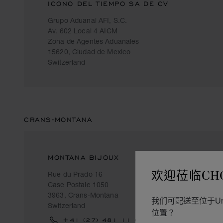
ICONO DEL TIEMPO SA DE CV
Grupo Aduanal AFI, S.C.
Av. 602 Local 4 AICM
Zona de Agentes Aduanales
15620, Ciudad de Mexico
Switzerland
CRANS-MONTANA
MONTANA BIJOUX
欢迎莅临CH
Rue du Prado 16
Case Postale 1050
3963, Crans-Montana
我们可配送至位于Un
Switzerland
位置？
+41 (27) 481 11 69