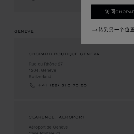
访问CHOPAR
转到另一个位
GENÈVE
CHOPARD BOUTIQUE GENEVA
Rue du Rhône 27
1204, Genève
Switzerland
+41 (22) 310 70 50
CLARENCE, AEROPORT
Aéroport de Genève
Case Postale 71