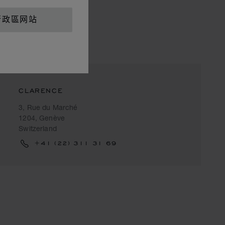
行政區网站
CLARENCE
3, Rue du Marché
1204, Genève
Switzerland
+41 (22) 311 31 69