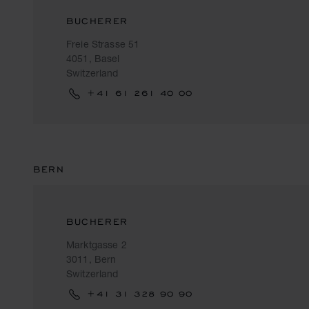
BUCHERER
Freie Strasse 51
4051, Basel
Switzerland
+41 61 261 40 00
BERN
BUCHERER
Marktgasse 2
3011, Bern
Switzerland
+41 31 328 90 90