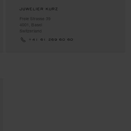
JUWELIER KURZ
Freie Strasse 39
4001, Basel
Switzerland
+41 61 269 60 60