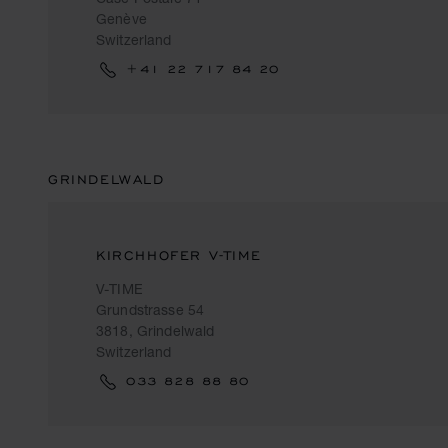
Genève
Switzerland
+41 22 717 84 20
GRINDELWALD
KIRCHHOFER V-TIME
V-TIME
Grundstrasse 54
3818, Grindelwald
Switzerland
033 828 88 80