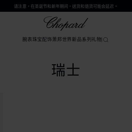
请注意，在圣诞节和新年期间，送货和退货可能会延迟。
Chopard
腕表
珠宝
配饰
萧邦世界
新品系列
礼物
搜索
瑞士