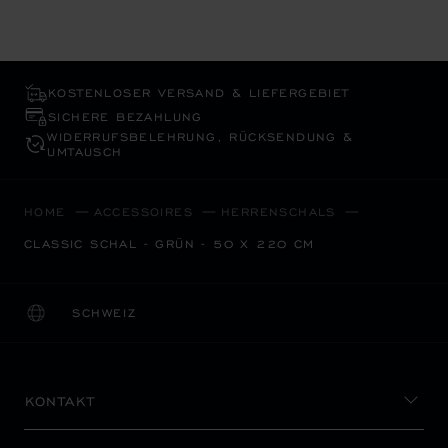
KOSTENLOSER VERSAND & LIEFERGEBIET
SICHERE BEZAHLUNG
WIDERRUFS­BELEHRUNG, RÜCKSENDUNG &
UMTAUSCH
HOME
ACCESSOIRES
HERRENSCHALS
CLASSIC SCHAL - GRÜN - 50 X 220 CM
SCHWEIZ
LOKALISIERUNG (LAND ÄNDERN)
LAND ÄNDERN
KONTAKT