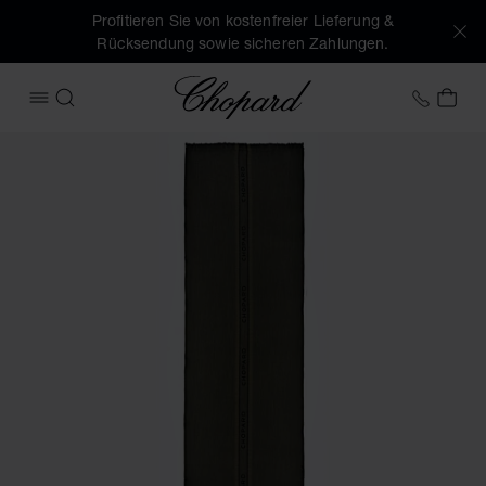
Profitieren Sie von kostenfreier Lieferung &
Rücksendung sowie sicheren Zahlungen.
Chopard
+41 2
MEI
MENÜ ÖFFNEN
SUCHEN
Produktbilder Classic Schal (Schaltflächen aktivieren, um d