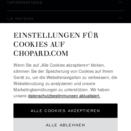
INFORMATIONS
LA MAISON
EINSTELLUNGEN FÜR
AUF DEM LAUFENDEN BLEIBEN
COOKIES AUF
CHOPARD.COM
Wenn Sie auf „Alle Cookies akzeptieren“ klicken,
stimmen Sie der Speicherung von Cookies auf Ihrem
NEWSLETTER ABONNIEREN
Gerät zu, um die Websitenavigation zu verbessern, die
Websitenutzung zu analysieren und unsere
Marketingbemühungen zu unterstützen. Wir haben
unsere
datenschutzbestimmungen aktualisiert.
DATENSCHUTZRICHTLINIE
ALLE COOKIES AKZEPTIEREN
COOKIE-RICHTLINIE
NUTZUNGSBEDINGUNGEN FÜR DIE WEBSITE
ALLE ABLEHNEN
ALLGEMEINE GESCHÄFTSBEDINGUNGEN