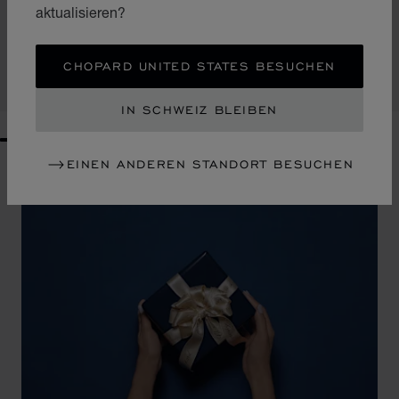
aktualisieren?
HERITAGE MINI-BRIEFTASCHE
GRÜNES / BLAUES KALBSLEDER
CHF 330
CHOPARD UNITED STATES BESUCHEN
KAUFEN
IN SCHWEIZ BLEIBEN
GO TO SLIDE 1
GO TO SLIDE 2
GO TO SLIDE 3
GO TO SLIDE 4
GO TO SLIDE 5
GO TO SLIDE 6
GO TO SLIDE 7
GO TO SLIDE 8
GO TO SLIDE 9
GO TO SLIDE 10
EINEN ANDEREN STANDORT BESUCHEN