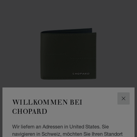
WILLKOMMEN BEI
SCHLI
CHOPARD
Wir liefern an Adressen in United States. Sie
navigieren in Schweiz, möchten Sie Ihren Standort
ZUR FOLIE GEHEN 1
ZUR FOLIE GEHEN 2
ZUR FOLIE GEHEN 3