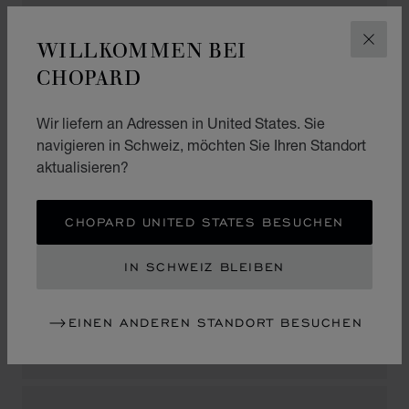
Piazza Grande
6600, Locarno
WILLKOMMEN BEI
SCHLI
Switzerland
CHOPARD
+41 (91) 751 86 48
Wir liefern an Adressen in United States. Sie
navigieren in Schweiz, möchten Sie Ihren Standort
aktualisieren?
LUGANO
CHOPARD UNITED STATES BESUCHEN
BUCHERER
IN SCHWEIZ BLEIBEN
Via Nassa 56
6900, Lugano
Switzerland
EINEN ANDEREN STANDORT BESUCHEN
+41 (91) 923 14 24