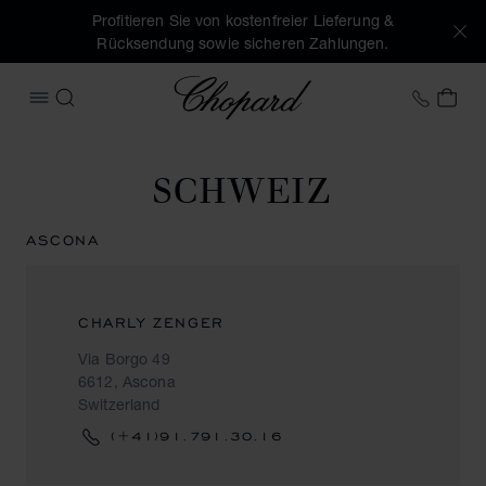
Profitieren Sie von kostenfreier Lieferung &
Rücksendung sowie sicheren Zahlungen.
Chopard
+41 2
MEI
MENÜ ÖFFNEN
SUCHEN
SCHWEIZ
ASCONA
CHARLY ZENGER
Via Borgo 49
6612, Ascona
Switzerland
(+41)91.791.30.16