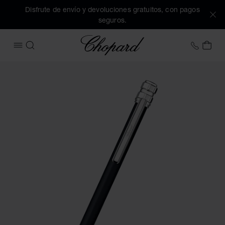
Disfrute de envío y devoluciones gratuitos, con pagos
seguros.
Chopard
+34 9
MI 
ABRIR MENÚ
BUSCAR
Imágenes del producto Bolígrafo Ice Cube Pure (active los 