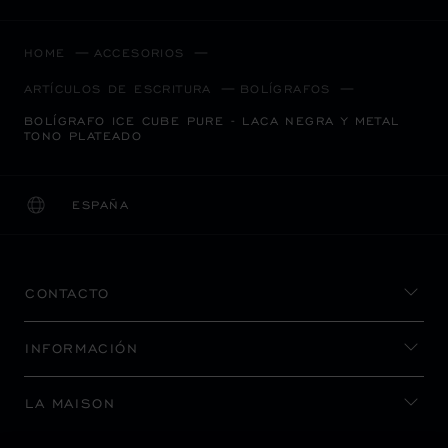
HOME
ACCESORIOS
ARTÍCULOS DE ESCRITURA
BOLÍGRAFOS
BOLÍGRAFO ICE CUBE PURE - LACA NEGRA Y METAL
TONO PLATEADO
ESPAÑA
LOCALIZACIÓN (CAMBIAR PAÍS)
CAMBIAR PAÍS
CONTACTO
INFORMACIÓN
LA MAISON