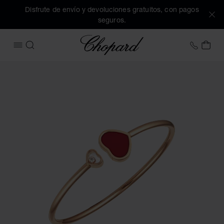
Disfrute de envío y devoluciones gratuitos, con pagos
seguros.
Chopard
+34 9
MI 
ABRIR MENÚ
BUSCAR
Imágenes del producto Happy Hearts (active los botones par