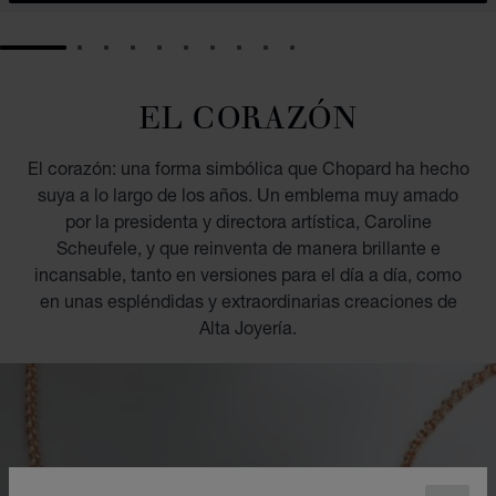
GO TO SLIDE 1
GO TO SLIDE 2
GO TO SLIDE 3
GO TO SLIDE 4
GO TO SLIDE 5
GO TO SLIDE 6
GO TO SLIDE 7
GO TO SLIDE 8
GO TO SLIDE 9
GO TO SLIDE 10
EL CORAZÓN
El corazón: una forma simbólica que Chopard ha hecho
suya a lo largo de los años. Un emblema muy amado
por la presidenta y directora artística, Caroline
Scheufele, y que reinventa de manera brillante e
incansable, tanto en versiones para el día a día, como
en unas espléndidas y extraordinarias creaciones de
Alta Joyería.