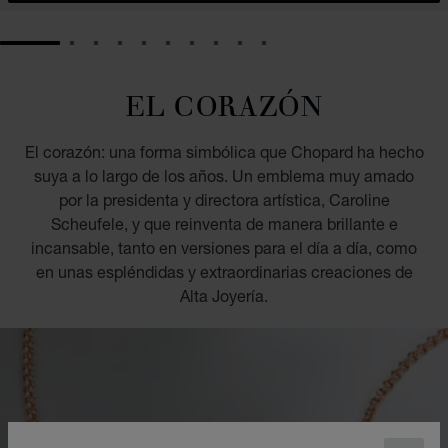
GO TO SLIDE 1
GO TO SLIDE 2
GO TO SLIDE 3
GO TO SLIDE 4
GO TO SLIDE 5
GO TO SLIDE 6
GO TO SLIDE 7
GO TO SLIDE 8
GO TO SLIDE 9
GO TO SLIDE 10
EL CORAZÓN
El corazón: una forma simbólica que Chopard ha hecho
suya a lo largo de los años. Un emblema muy amado
por la presidenta y directora artística, Caroline
Scheufele, y que reinventa de manera brillante e
incansable, tanto en versiones para el día a día, como
en unas espléndidas y extraordinarias creaciones de
Alta Joyería.