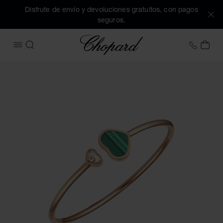
Disfrute de envío y devoluciones gratuitos, con pagos
seguros.
Chopard
+34 9
MI 
ABRIR MENÚ
BUSCAR
Imágenes del producto Happy Hearts (active los botones par