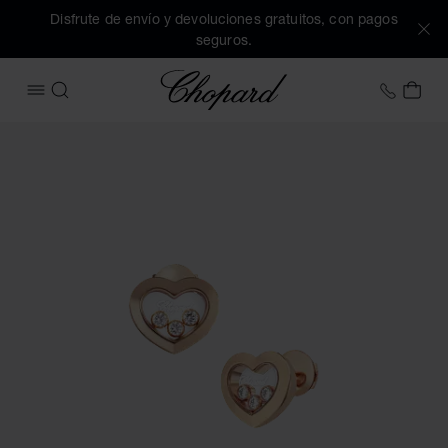
Disfrute de envío y devoluciones gratuitos, con pagos
seguros.
Chopard
+34 9
MI 
ABRIR MENÚ
BUSCAR
Imágenes del producto Happy Diamonds Icons (active los bo