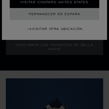
La campaña "Sculpted by Light" anuncia un nuevo
VISITAR CHOPARD UNITED STATES
capítulo de la icónica colección Ice Cube de Chopard.
La embajadora de la Maison, Bella Hadid, brilla con un
PERMANECER EN ESPAÑA
glamour atrevido frente a un horizonte urbano abstracto
que resplandece con la luminosidad pixelada de una
VISITAR OTRA UBICACIÓN
ciudad por la noche.
DESCUBRIR LOS FAVORITOS DE BELLA
HADID