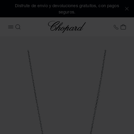
Disfrute de envío y devoluciones gratuitos, con pagos
seguros.
Chopard
+34 9
MI 
ABRIR MENÚ
BUSCAR
Imágenes del producto Ice Cube (active los botones para ab