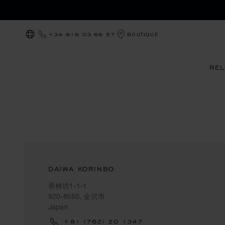
+34 919 03 66 57
BOUTIQUE
LOCALIZACIÓN (CAMBIAR PAÍS)
REL
DAIWA KORINBO
香林坊1-1-1
920-8550, 金沢市
Japan
+81 (762) 20 1347