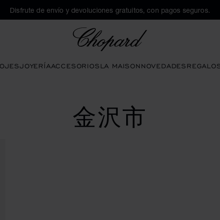
Disfrute de envío y devoluciones gratuitos, con pagos seguros.
Chopard
OJES
JOYERÍA
ACCESORIOS
LA MAISON
NOVEDADES
REGALO
金沢市