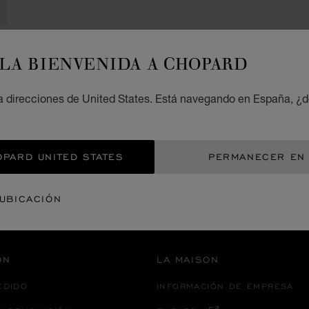
LA BIENVENIDA A CHOPARD
PAGO SEGURO
 direcciones de United States. Está navegando en España, ¿d
金沢市
S
ASIA OCEANÍA
JAPÓN
OPARD UNITED STATES
PERMANECER EN
 UBICACIÓN
ACTIV
ÓN
LA MAISON
EDIDO
INFORMACIÓN DE EMPRESA