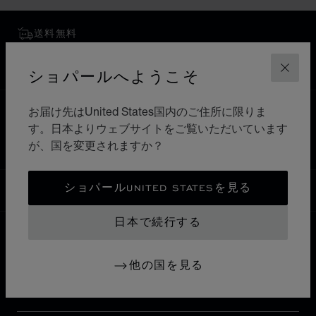
送料無料
安全な支払い
返品と交換
ショパールへようこそ
閉じ
お届け先はUnited States国内のご住所に限りま
ホーム
ブティックを検索
すべてのブティック
す。日本よりウェブサイトをご覧いただいています
アジア・オセアニア
日本
金沢市
が、国を変更されますか？
ショパールUNITED STATESを見る
日本
ローカリゼーション (国の変更)
国の変更
日本で続行する
お問い合わせ
他の国を見る
インフォメーション