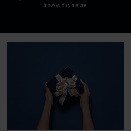
innovación y mejora.
Discover Chopard L.U.C flying tourbillon watch: 50-pie