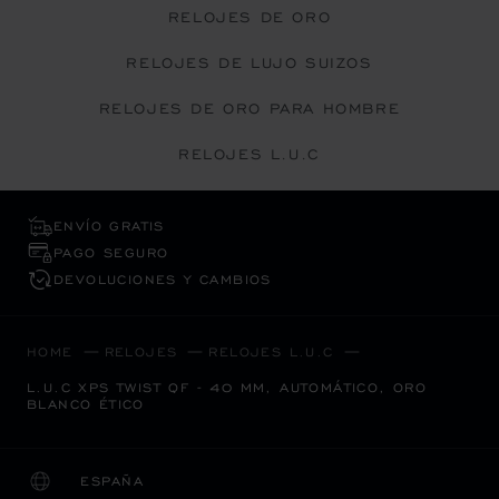
RELOJES DE ORO
RELOJES DE LUJO SUIZOS
RELOJES DE ORO PARA HOMBRE
RELOJES L.U.C
ENVÍO GRATIS
PAGO SEGURO
DEVOLUCIONES Y CAMBIOS
HOME
RELOJES
RELOJES L.U.C
L.U.C XPS TWIST QF - 40 MM, AUTOMÁTICO, ORO
BLANCO ÉTICO
ESPAÑA
LOCALIZACIÓN (CAMBIAR PAÍS)
CAMBIAR PAÍS