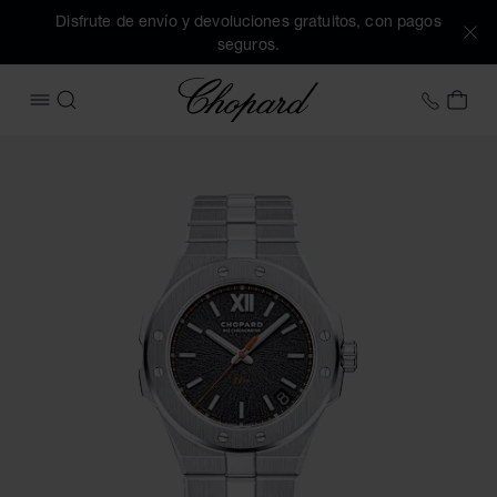
Disfrute de envío y devoluciones gratuitos, con pagos
seguros.
Chopard
+34 9
MI 
ABRIR MENÚ
BUSCAR
Imágenes del producto Alpine Eagle Cadence 8HF (active lo