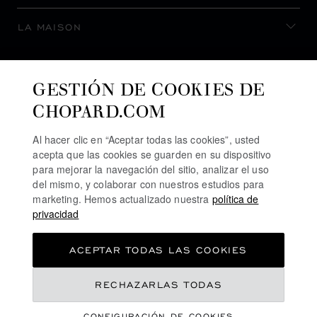
LA MAISON
MANTENERSE AL DÍA
GESTIÓN DE COOKIES DE
CHOPARD.COM
Al hacer clic en “Aceptar todas las cookies”, usted
acepta que las cookies se guarden en su dispositivo
SUSCRIBIRSE AL BOLETÍN
para mejorar la navegación del sitio, analizar el uso
del mismo, y colaborar con nuestros estudios para
marketing. Hemos actualizado nuestra
política de
privacidad
POLÍTICA DE PRIVACIDAD
ACEPTAR TODAS LAS COOKIES
POLÍTICA DE COOKIES
TÉRMINOS DE USO SEL SITIO WEB
€ 24,100
RECHAZARLAS TODAS
TÉRMINOS DE VENTA
CONFIGURACIÓN DE COOKIES