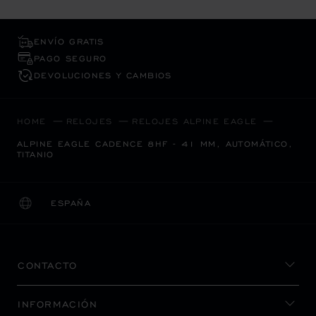
ENVÍO GRATIS
PAGO SEGURO
DEVOLUCIONES Y CAMBIOS
HOME
RELOJES
RELOJES ALPINE EAGLE
ALPINE EAGLE CADENCE 8HF - 41 MM, AUTOMÁTICO,
TITANIO
ESPAÑA
LOCALIZACIÓN (CAMBIAR PAÍS)
CAMBIAR PAÍS
CONTACTO
INFORMACIÓN