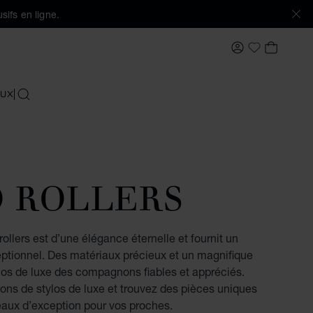
sifs en ligne.
MON COMPTE
MON PA
Ma Wishlis
UX
RECHERCHER
O ROLLERS
ollers est d’une élégance éternelle et fournit un
eptionnel. Des matériaux précieux et un magnifique
ylos de luxe des compagnons fiables et appréciés.
ons de stylos de luxe et trouvez des pièces uniques
aux d’exception pour vos proches.