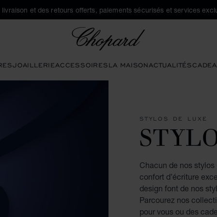
a livraison et des retours offerts, paiements sécurisés et services exclu
Chopard
RES
JOAILLERIE
ACCESSOIRES
LA MAISON
ACTUALITÉS
CADEA
STYLOS DE LUXE
STYL
Chacun de nos stylos r
confort d’écriture exc
design font de nos st
Parcourez nos collecti
pour vous ou des cade