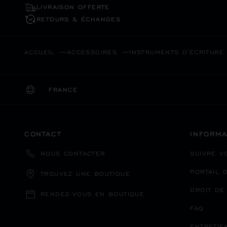
LIVRAISON OFFERTE
RETOURS & ÉCHANGES
ACCUEIL
ACCESSOIRES
INSTRUMENTS D'ÉCRITURE
FRANCE
LOCALISATION (CHANGER DE PAYS)
CHANGER DE PAYS
CONTACT
INFORMA
SUIVRE 
NOUS CONTACTER
PORTAIL 
TROUVEZ UNE BOUTIQUE
DROIT DE
RENDEZ-VOUS EN BOUTIQUE
FAQ
ENTRETIE