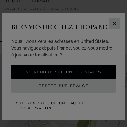
L'HEURE DU DIAMANT
PENDENTIF, OR BLANC ÉTHIQUE, DIAMANTS
€ 31,900
BIENVENUE CHEZ CHOPARD
APPELEZ-NOUS
FERM
Nous livrons vers les adresses en United States.
GO TO SLIDE 1
GO TO SLIDE 2
GO TO SLIDE 3
GO TO SLIDE 4
GO TO SLIDE 5
GO TO SLIDE 6
GO TO SLIDE 7
GO TO SLIDE 8
Vous naviguez depuis France, voulez-vous mettre
à jour votre localisation ?
SE RENDRE SUR UNITED STATES
RESTER SUR FRANCE
SE RENDRE SUR UNE AUTRE
LOCALISATION