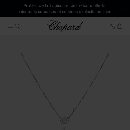
Profitez de la livraison et des retours offerts,
paiements sécurisés et services exclusifs en ligne.
Chopard
+33 1
MON
OUVRIR LE MENU
RECHERCHER
Images du produit L'Heure du Diamant (activez les boutons 