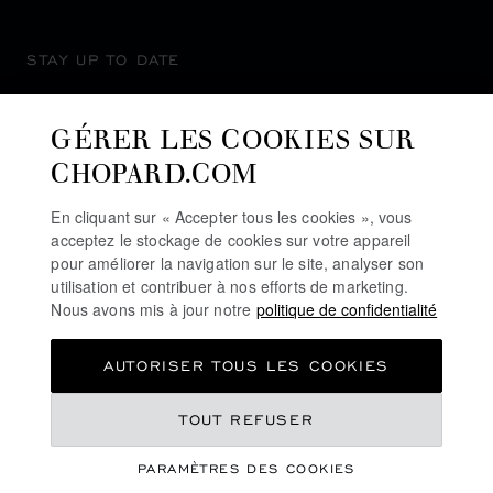
STAY UP TO DATE
GÉRER LES COOKIES SUR
CHOPARD.COM
SUBSCRIBE NEWSLETTER
En cliquant sur « Accepter tous les cookies », vous
acceptez le stockage de cookies sur votre appareil
pour améliorer la navigation sur le site, analyser son
utilisation et contribuer à nos efforts de marketing.
POLITIQUE DE CONFIDENTIALITÉ
Nous avons mis à jour notre
politique de confidentialité
POLITIQUE DES COOKIES
AUTORISER TOUS LES COOKIES
CONDITIONS D'UTILISATION DU SITE
CGV
TOUT REFUSER
INDEX DE L’ÉGALITÉ PROFESSIONNELLE
PARAMÈTRES DES COOKIES
LIGNE D'ALERTE
©
2026
CHOPARD - TOUS DROITS RÉSERVÉS