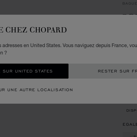
BAGU
IC
E CHEZ CHOPARD
BAGUE
SERTI
es adresses en United States. Vous naviguez depuis France, vo
À PART
on ?
TAI
 SUR UNITED STATES
RESTER SUR F
CON
UR UNE AUTRE LOCALISATION
REN
DISP
EGAL