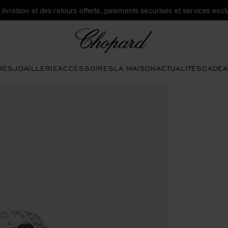
a livraison et des retours offerts, paiements sécurisés et services exclu
Chopard
RES
JOAILLERIE
ACCESSOIRES
LA MAISON
ACTUALITÉS
CADEA
 la galerie)