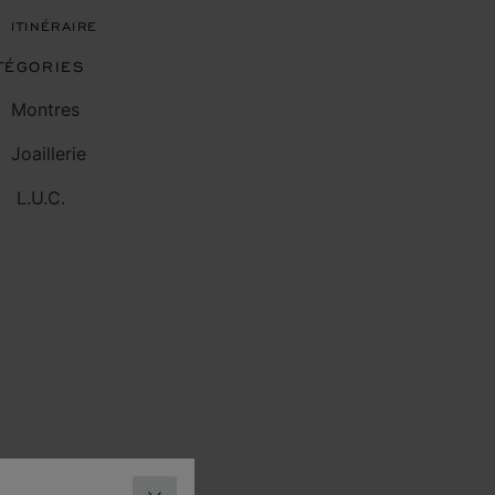
ITINÉRAIRE
TÉGORIES
Montres
Joaillerie
L.U.C.