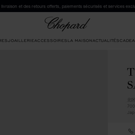
a livraison et des retours offerts, paiements sécurisés et services exclu
Chopard
RES
JOAILLERIE
ACCESSOIRES
LA MAISON
ACTUALITÉS
CADEA
T
S
北区
70
Jap