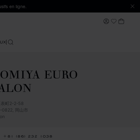
sifs en ligne.
MON COMPTE
MON PA
Ma Wishlis
UX
RECHERCHER
OMIYA EURO
ALON
表町2-2-58
0-0822, 岡山市
on
+81 (86) 232 1038