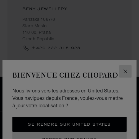
BENY JEWELLERY
Parizska 1067/8
Stare Mesto
110 00, Praha
Czech Republic
+420 222 315 928
BIENVENUE CHEZ CHOPARD
FERM
LIVRAISON OFFERTE
Nous livrons vers les adresses en United States.
PAIEMENT SÉCURISÉ
Vous naviguez depuis France, voulez-vous mettre
RETOURS & ÉCHANGES
à jour votre localisation ?
ACCUEIL
LOCALISER UNE BOUTIQUE
SE RENDRE SUR UNITED STATES
TOUTES LES BOUTIQUES
EUROPE
TCHÉQUIE