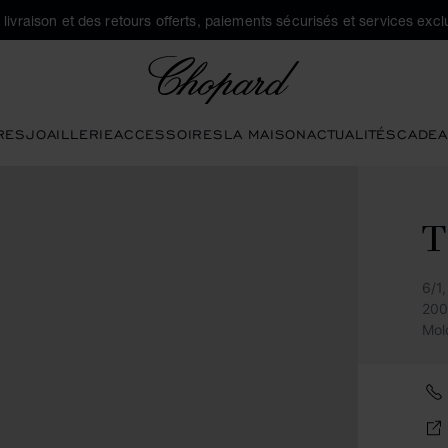
a livraison et des retours offerts, paiements sécurisés et services exclu
Chopard
RES
JOAILLERIE
ACCESSOIRES
LA MAISON
ACTUALITÉS
CADEA
6/1
200
Mol