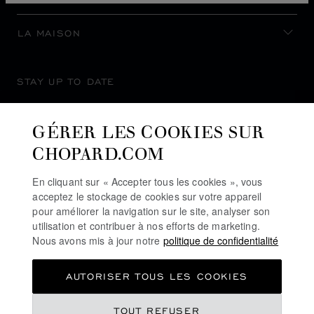
LA MAISON
STAY UP TO DATE
GÉRER LES COOKIES SUR
CHOPARD.COM
SUBSCRIBE NEWSLETTER
En cliquant sur « Accepter tous les cookies », vous
acceptez le stockage de cookies sur votre appareil
pour améliorer la navigation sur le site, analyser son
utilisation et contribuer à nos efforts de marketing.
POLITIQUE DE CONFIDENTIALITÉ
Nous avons mis à jour notre
politique de confidentialité
POLITIQUE DES COOKIES
AUTORISER TOUS LES COOKIES
CONDITIONS D'UTILISATION DU SITE
CGV
TOUT REFUSER