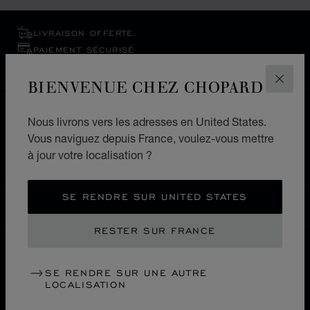
LIVRAISON OFFERTE
PAIEMENT SÉCURISÉ
RETOURS & ÉCHANGES
BIENVENUE CHEZ CHOPARD
FERM
ACCUEIL
LOCALISER UNE BOUTIQUE
Nous livrons vers les adresses en United States.
TOUTES LES BOUTIQUES
EUROPE
PORTUGAL
Vous naviguez depuis France, voulez-vous mettre
à jour votre localisation ?
FUNCHAL
SE RENDRE SUR UNITED STATES
FRANCE
LOCALISATION (CHANGER DE PAYS)
CHANGER DE PAYS
RESTER SUR FRANCE
NOUS CONTACTER
SE RENDRE SUR UNE AUTRE
LOCALISATION
INFORMATIONS