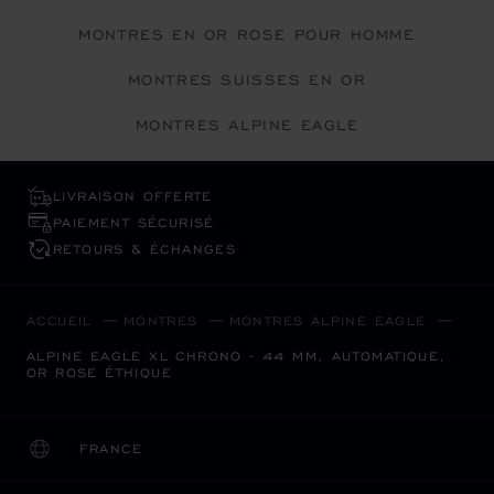
MONTRES EN OR ROSE POUR HOMME
MONTRES SUISSES EN OR
MONTRES ALPINE EAGLE
LIVRAISON OFFERTE
PAIEMENT SÉCURISÉ
RETOURS & ÉCHANGES
ACCUEIL
MONTRES
MONTRES ALPINE EAGLE
ALPINE EAGLE XL CHRONO - 44 MM, AUTOMATIQUE,
OR ROSE ÉTHIQUE
FRANCE
LOCALISATION (CHANGER DE PAYS)
CHANGER DE PAYS