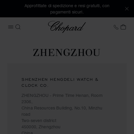
Approfittate di spedizione e resi gratuiti, con
pagamenti sicuri.
Chopard
+41 2
IL 
APRIRE IL MENU
CERCA
ZHENGZHOU
SHENZHEN HENGDELI WATCH &
CLOCK CO.
ZHENGZHOU - Prime Time Henan, Room
2306,
China Resources Building, No.10, Minzhu
road
Two-seven district
450000, Zhengzhou
China