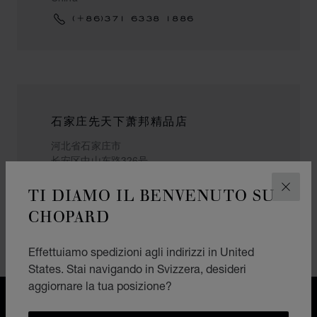
(+86)371 6338 1886
石家庄先天下萧邦精品店
河北省石家庄市
长安区中山东路326号
石家庄市
TI DIAMO IL BENVENUTO SU
China
CHIUD
CHOPARD
(+86) 15373991311
Effettuiamo spedizioni agli indirizzi in United
States. Stai navigando in Svizzera, desideri
aggiornare la tua posizione?
CONSEGNA GRATUITA
PAGAMENTO SICURO