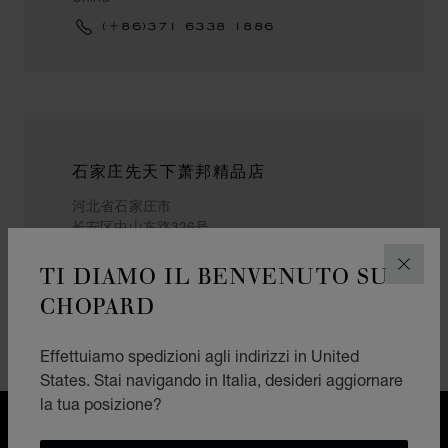
(+86)371 6338 1886
石家庄先天下萧邦精品店
河北省石家庄市
长安区中山东路326号
石家庄市
TI DIAMO IL BENVENUTO SU
China
CHIUD
CHOPARD
(+86) 15373991311
Effettuiamo spedizioni agli indirizzi in United
States. Stai navigando in Italia, desideri aggiornare
la tua posizione?
CONSEGNA GRATUITA
PAGAMENTO SICURO