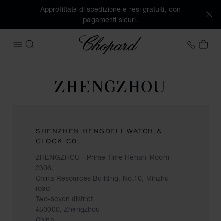
Approfittate di spedizione e resi gratuiti, con
pagamenti sicuri.
Chopard
+39 0
IL 
APRIRE IL MENU
CERCA
ZHENGZHOU
SHENZHEN HENGDELI WATCH &
CLOCK CO.
ZHENGZHOU - Prime Time Henan, Room
2306,
China Resources Building, No.10, Minzhu
road
Two-seven district
450000, Zhengzhou
China