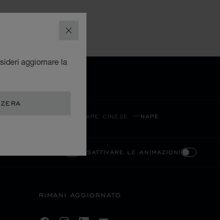
CHIUDI
sideri aggiornare la
ZZERA
ELLA REPUBBLICA POPOLARE CINESE
NAPE
ONTRASTO ELEVATO
DISATTIVARE LE ANIMAZIONI
RIMANI AGGIORNATO