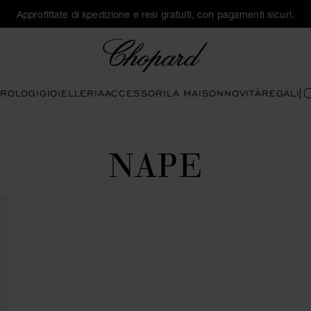
Approfittate di spedizione e resi gratuiti, con pagamenti sicuri.
Chopard
ROLOGI
GIOIELLERIA
ACCESSORI
LA MAISON
NOVITÀ
REGALI
C
NAPE