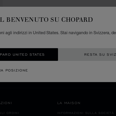
IL BENVENUTO SU CHOPARD
ni agli indirizzi in United States. Stai navigando in Svizzera, de
PAGAMENTO SICURO
OPARD UNITED STATES
RESTA SU SVI
IA OCEANIA
MACAO, REGIONI AMMINISTRATIVE SPECIALI D
RA POSIZIONE
ABILITA IL C
ZIONI
LA MAISON
GLI ORDINI
INFORMAZIONI SULLA SOCIETÀ