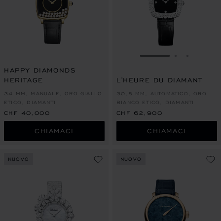
VAI ALLA SLIDE 1
VAI ALLA S
VAI ALL
HAPPY DIAMONDS
HERITAGE
L'HEURE DU DIAMANT
34 MM, MANUALE, ORO GIALLO
30,5 MM, AUTOMATICO, ORO
ETICO, DIAMANTI
BIANCO ETICO, DIAMANTI
CHF 40,000
CHF 62,900
CHIAMACI
CHIAMACI
NUOVO
NUOVO