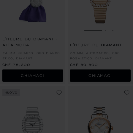
VAI ALLA SLIDE 1
VAI ALLA S
VAI ALL
L'HEURE DU DIAMANT -
ALTA MODA
L'HEURE DU DIAMANT
24 MM, QUARZO, ORO BIANCO
33 MM, AUTOMATICO, ORO
ETICO, DIAMANTI
ROSA ETICO, DIAMANTI
CHF 75,200
CHF 89,800
CHIAMACI
CHIAMACI
NUOVO