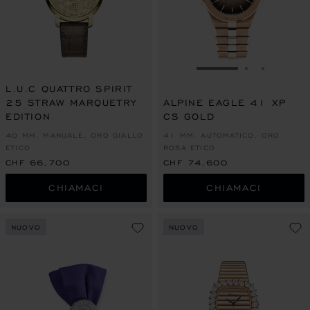
VAI ALLA SLIDE 1
VAI ALLA S
VAI ALL
L.U.C QUATTRO SPIRIT
25 STRAW MARQUETRY
ALPINE EAGLE 41 XP
EDITION
CS GOLD
40 MM, MANUALE, ORO GIALLO
41 MM, AUTOMATICO, ORO
ETICO
ROSA ETICO
CHF 66,700
CHF 74,600
CHIAMACI
CHIAMACI
NUOVO
NUOVO