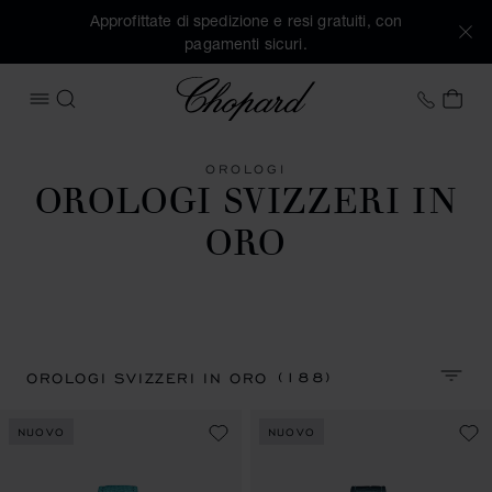
Approfittate di spedizione e resi gratuiti, con
pagamenti sicuri.
Chopard
+41 2
IL 
APRIRE IL MENU
CERCA
OROLOGI
OROLOGI SVIZZERI IN
ORO
(188)
OROLOGI SVIZZERI IN ORO
ORDIN
NUOVO
NUOVO