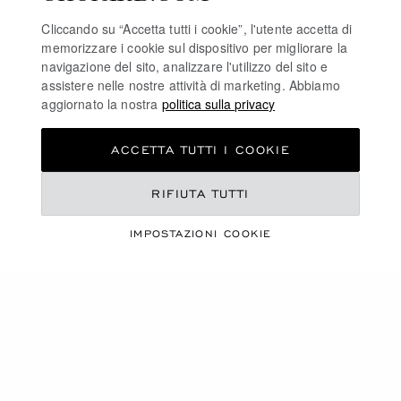
Cliccando su “Accetta tutti i cookie”, l'utente accetta di
LA MAISON
memorizzare i cookie sul dispositivo per migliorare la
navigazione del sito, analizzare l'utilizzo del sito e
assistere nelle nostre attività di marketing. Abbiamo
aggiornato la nostra
politica sulla privacy
RIMANI AGGIORNATO
ACCETTA TUTTI I COOKIE
RIFIUTA TUTTI
ISCRIVITI ALLA NEWSLETTER
IMPOSTAZIONI COOKIE
POLITICA SULLA PRIVACY
POLITICA SUI COOKIE
TERMINI D'USO SEL SITO WEB
CONDIZIONI DI VENDITA